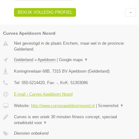
BEKIJK VOLLEDIG PROFIEL
Curves Apeldoorn Noord
Niet gevestigd in de plaats Erichem, maar wel in de provincie
Gelderland.
Gelderland
»
Apeldoorn
|
Google maps
▼
Koninginnelaan 68B
,
7315 BV
Apeldoorn
(
Gelderland
)
Tel:
055-5214420
, Fax:
-
, KvK:
51303086
E-mail › Curves Apeldoorn Noord
Website:
http://www.curvesapeldoornnoord.nl
|
Screenshot
▼
Curves is een uniek 30 minuten fitness concept, speciaal
ontwikkeld voor
▼
Diensten onbekend