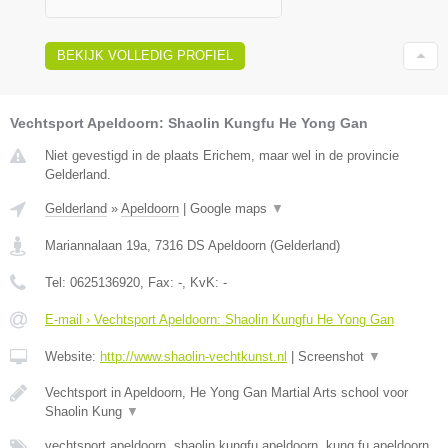
BEKIJK VOLLEDIG PROFIEL
Vechtsport Apeldoorn: Shaolin Kungfu He Yong Gan
Niet gevestigd in de plaats Erichem, maar wel in de provincie
Gelderland.
Gelderland
»
Apeldoorn
|
Google maps
▼
Mariannalaan 19a
,
7316 DS
Apeldoorn
(
Gelderland
)
Tel:
0625136920
, Fax:
-
, KvK:
-
E-mail › Vechtsport Apeldoorn: Shaolin Kungfu He Yong Gan
Website:
http://www.shaolin-vechtkunst.nl
|
Screenshot
▼
Vechtsport in Apeldoorn, He Yong Gan Martial Arts school voor
Shaolin Kung
▼
vechtsport apeldoorn, shaolin kungfu apeldoorn, kung fu apeldoorn,