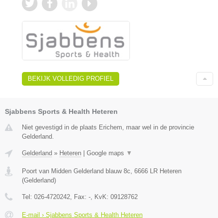
BEKIJK VOLLEDIG PROFIEL
Sjabbens Sports & Health Heteren
Niet gevestigd in de plaats Erichem, maar wel in de provincie
Gelderland.
Gelderland
»
Heteren
|
Google maps
▼
Poort van Midden Gelderland blauw 8c
,
6666 LR
Heteren
(
Gelderland
)
Tel:
026-4720242
, Fax:
-
, KvK:
09128762
E-mail › Sjabbens Sports & Health Heteren