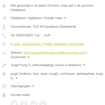
Niet gevestigd in de plaats Erichem, maar wel in de provincie
Gelderland.
Gelderland
»
Apeldoorn
|
Google maps
▼
Tormentilstraat
,
7322 KH
Apeldoorn
(
Gelderland
)
Tel:
0625136920
, Fax:
-
, KvK:
-
E-mail › Jeugd Kungfu "Panda" Apeldoorn (vechtsport)
Website:
http://www.jeugd-kungfu-apeldoorn.jimdo.com
|
Screenshot
▼
Jeugd Kung Fu zelfverdedigings lessen in Apeldoorn
▼
jeugd, kinderen, kids, sport, kungfu, vechtsport, weerbaarheid, kung
fu,
▼
Openingstijden
▼
Sociale media: