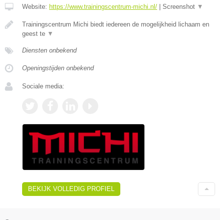
Website:
https://www.trainingscentrum-michi.nl/
|
Screenshot
▼
Trainingscentrum Michi biedt iedereen de mogelijkheid lichaam en
geest te
▼
Diensten onbekend
Openingstijden onbekend
Sociale media:
BEKIJK VOLLEDIG PROFIEL