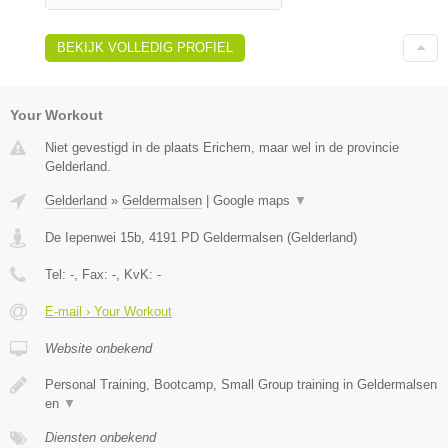
BEKIJK VOLLEDIG PROFIEL
Your Workout
Niet gevestigd in de plaats Erichem, maar wel in de provincie
Gelderland.
Gelderland
»
Geldermalsen
|
Google maps
▼
De Iepenwei 15b
,
4191 PD
Geldermalsen
(
Gelderland
)
Tel:
-
, Fax:
-
, KvK:
-
E-mail › Your Workout
Website onbekend
Personal Training, Bootcamp, Small Group training in Geldermalsen
en
▼
Diensten onbekend