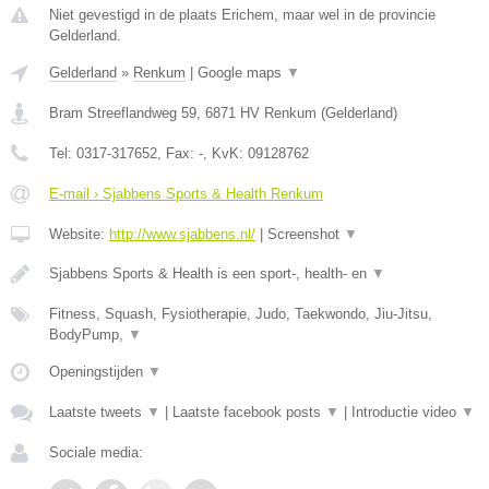
Niet gevestigd in de plaats Erichem, maar wel in de provincie
Gelderland.
Gelderland
»
Renkum
|
Google maps
▼
Bram Streeflandweg 59
,
6871 HV
Renkum
(
Gelderland
)
Tel:
0317-317652
, Fax:
-
, KvK:
09128762
E-mail › Sjabbens Sports & Health Renkum
Website:
http://www.sjabbens.nl/
|
Screenshot
▼
Sjabbens Sports & Health is een sport-, health- en
▼
Fitness, Squash, Fysiotherapie, Judo, Taekwondo, Jiu-Jitsu,
BodyPump,
▼
Openingstijden
▼
Laatste tweets
▼
|
Laatste facebook posts
▼
|
Introductie video
▼
Sociale media: