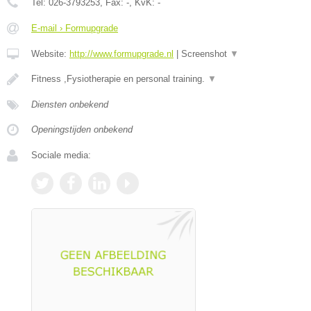
Tel:
026-3793253
, Fax:
-
, KvK:
-
E-mail › Formupgrade
Website:
http://www.formupgrade.nl
|
Screenshot
▼
Fitness ,Fysiotherapie en personal training.
▼
Diensten onbekend
Openingstijden onbekend
Sociale media: