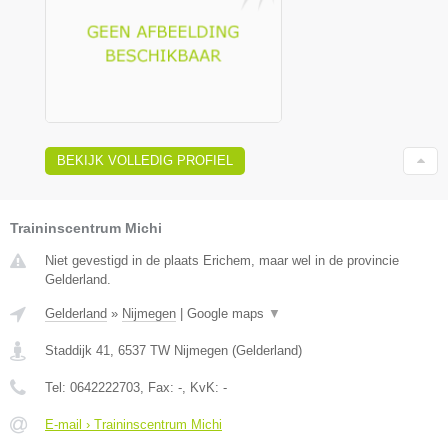
BEKIJK VOLLEDIG PROFIEL
Traininscentrum Michi
Niet gevestigd in de plaats Erichem, maar wel in de provincie
Gelderland.
Gelderland
»
Nijmegen
|
Google maps
▼
Staddijk 41
,
6537 TW
Nijmegen
(
Gelderland
)
Tel:
0642222703
, Fax:
-
, KvK:
-
E-mail › Traininscentrum Michi