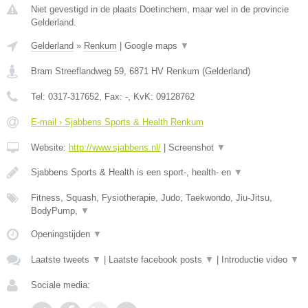
Niet gevestigd in de plaats Doetinchem, maar wel in de provincie
Gelderland.
Gelderland
»
Renkum
|
Google maps
▼
Bram Streeflandweg 59
,
6871 HV
Renkum
(
Gelderland
)
Tel:
0317-317652
, Fax:
-
, KvK:
09128762
E-mail › Sjabbens Sports & Health Renkum
Website:
http://www.sjabbens.nl/
|
Screenshot
▼
Sjabbens Sports & Health is een sport-, health- en
▼
Fitness, Squash, Fysiotherapie, Judo, Taekwondo, Jiu-Jitsu,
BodyPump,
▼
Openingstijden
▼
Laatste tweets
▼
|
Laatste facebook posts
▼
|
Introductie video
▼
Sociale media: