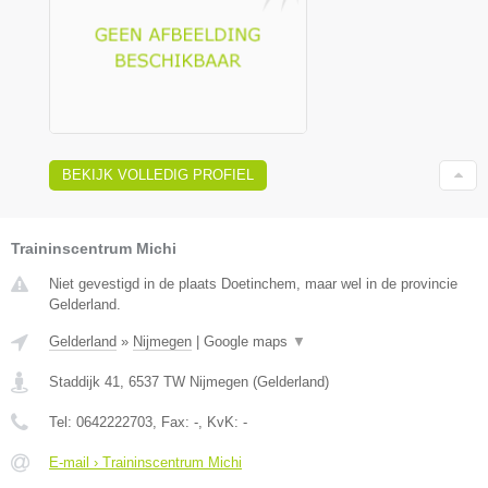
BEKIJK VOLLEDIG PROFIEL
Traininscentrum Michi
Niet gevestigd in de plaats Doetinchem, maar wel in de provincie
Gelderland.
Gelderland
»
Nijmegen
|
Google maps
▼
Staddijk 41
,
6537 TW
Nijmegen
(
Gelderland
)
Tel:
0642222703
, Fax:
-
, KvK:
-
E-mail › Traininscentrum Michi