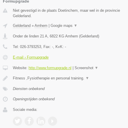
Formupgrade
Niet gevestigd in de plaats Doetinchem, maar wel in de provincie
Gelderland.
Gelderland
»
Arnhem
|
Google maps
▼
Onder de linden 21 A
,
6822 KG
Arnhem
(
Gelderland
)
Tel:
026-3793253
, Fax:
-
, KvK:
-
E-mail › Formupgrade
Website:
http://www.formupgrade.nl
|
Screenshot
▼
Fitness ,Fysiotherapie en personal training.
▼
Diensten onbekend
Openingstijden onbekend
Sociale media: