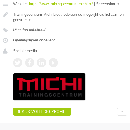
Website:
https://www.trainingscentrum-michi.nl/
|
Screenshot
▼
Trainingscentrum Michi biedt iedereen de mogelijkheid lichaam en
geest te
▼
Diensten onbekend
Openingstijden onbekend
Sociale media:
BEKIJK VOLLEDIG PROFIEL