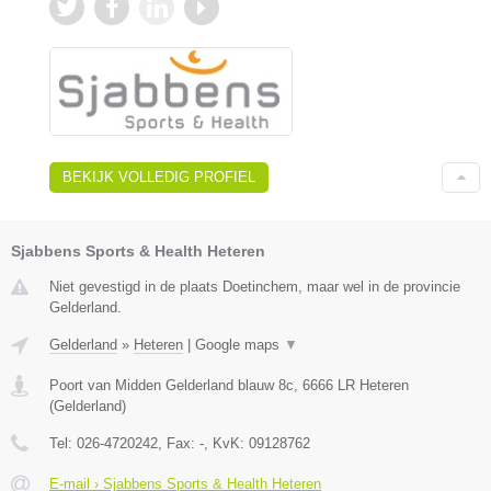
BEKIJK VOLLEDIG PROFIEL
Sjabbens Sports & Health Heteren
Niet gevestigd in de plaats Doetinchem, maar wel in de provincie
Gelderland.
Gelderland
»
Heteren
|
Google maps
▼
Poort van Midden Gelderland blauw 8c
,
6666 LR
Heteren
(
Gelderland
)
Tel:
026-4720242
, Fax:
-
, KvK:
09128762
E-mail › Sjabbens Sports & Health Heteren