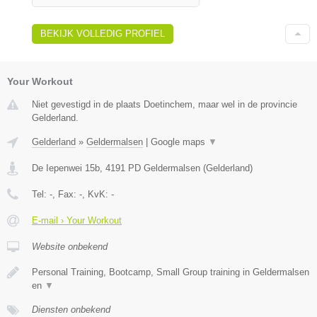
BEKIJK VOLLEDIG PROFIEL
Your Workout
Niet gevestigd in de plaats Doetinchem, maar wel in de provincie
Gelderland.
Gelderland
»
Geldermalsen
|
Google maps
▼
De Iepenwei 15b
,
4191 PD
Geldermalsen
(
Gelderland
)
Tel:
-
, Fax:
-
, KvK:
-
E-mail › Your Workout
Website onbekend
Personal Training, Bootcamp, Small Group training in Geldermalsen
en
▼
Diensten onbekend