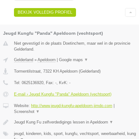
BEKIJK VOLLEDIG PROFIEL
Jeugd Kungfu "Panda" Apeldoorn (vechtsport)
Niet gevestigd in de plaats Doetinchem, maar wel in de provincie
Gelderland.
Gelderland
»
Apeldoorn
|
Google maps
▼
Tormentilstraat
,
7322 KH
Apeldoorn
(
Gelderland
)
Tel:
0625136920
, Fax:
-
, KvK:
-
E-mail › Jeugd Kungfu "Panda" Apeldoorn (vechtsport)
Website:
http://www.jeugd-kungfu-apeldoorn.jimdo.com
|
Screenshot
▼
Jeugd Kung Fu zelfverdedigings lessen in Apeldoorn
▼
jeugd, kinderen, kids, sport, kungfu, vechtsport, weerbaarheid, kung