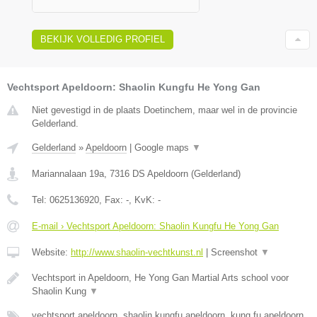
BEKIJK VOLLEDIG PROFIEL
Vechtsport Apeldoorn: Shaolin Kungfu He Yong Gan
Niet gevestigd in de plaats Doetinchem, maar wel in de provincie
Gelderland.
Gelderland
»
Apeldoorn
|
Google maps
▼
Mariannalaan 19a
,
7316 DS
Apeldoorn
(
Gelderland
)
Tel:
0625136920
, Fax:
-
, KvK:
-
E-mail › Vechtsport Apeldoorn: Shaolin Kungfu He Yong Gan
Website:
http://www.shaolin-vechtkunst.nl
|
Screenshot
▼
Vechtsport in Apeldoorn, He Yong Gan Martial Arts school voor
Shaolin Kung
▼
vechtsport apeldoorn, shaolin kungfu apeldoorn, kung fu apeldoorn,