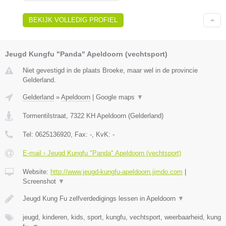
BEKIJK VOLLEDIG PROFIEL
Jeugd Kungfu "Panda" Apeldoorn (vechtsport)
Niet gevestigd in de plaats Broeke, maar wel in de provincie
Gelderland.
Gelderland
»
Apeldoorn
|
Google maps
▼
Tormentilstraat
,
7322 KH
Apeldoorn
(
Gelderland
)
Tel:
0625136920
, Fax:
-
, KvK:
-
E-mail › Jeugd Kungfu "Panda" Apeldoorn (vechtsport)
Website:
http://www.jeugd-kungfu-apeldoorn.jimdo.com
|
Screenshot
▼
Jeugd Kung Fu zelfverdedigings lessen in Apeldoorn
▼
jeugd, kinderen, kids, sport, kungfu, vechtsport, weerbaarheid, kung