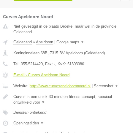
Curves Apeldoorn Noord
Niet gevestigd in de plaats Broeke, maar wel in de provincie
Gelderland.
Gelderland
»
Apeldoorn
|
Google maps
▼
Koninginnelaan 68B
,
7315 BV
Apeldoorn
(
Gelderland
)
Tel:
055-5214420
, Fax:
-
, KvK:
51303086
E-mail › Curves Apeldoorn Noord
Website:
http://www.curvesapeldoornnoord.nl
|
Screenshot
▼
Curves is een uniek 30 minuten fitness concept, speciaal
ontwikkeld voor
▼
Diensten onbekend
Openingstijden
▼