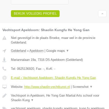
BEKIJK VOLLEDIG PROFIEL
Vechtsport Apeldoorn: Shaolin Kungfu He Yong Gan
Niet gevestigd in de plaats Broeke, maar wel in de provincie
Gelderland.
Gelderland
»
Apeldoorn
|
Google maps
▼
Mariannalaan 19a
,
7316 DS
Apeldoorn
(
Gelderland
)
Tel:
0625136920
, Fax:
-
, KvK:
-
E-mail › Vechtsport Apeldoorn: Shaolin Kungfu He Yong Gan
Website:
http://www.shaolin-vechtkunst.nl
|
Screenshot
▼
Vechtsport in Apeldoorn, He Yong Gan Martial Arts school voor
Shaolin Kung
▼
vechtsport apeldoorn, shaolin kungfu apeldoorn, kung fu apeldoorn,