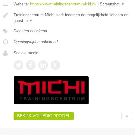
Website:
https://www.trainingscentrum-michi.nl/
|
Screenshot
▼
Trainingscentrum Michi biedt iedereen de mogelijkheid lichaam en
geest te
▼
Diensten onbekend
Openingstijden onbekend
Sociale media:
BEKIJK VOLLEDIG PROFIEL