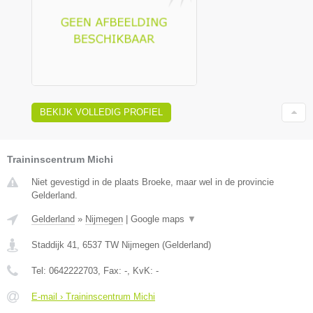
BEKIJK VOLLEDIG PROFIEL
Traininscentrum Michi
Niet gevestigd in de plaats Broeke, maar wel in de provincie
Gelderland.
Gelderland
»
Nijmegen
|
Google maps
▼
Staddijk 41
,
6537 TW
Nijmegen
(
Gelderland
)
Tel:
0642222703
, Fax:
-
, KvK:
-
E-mail › Traininscentrum Michi