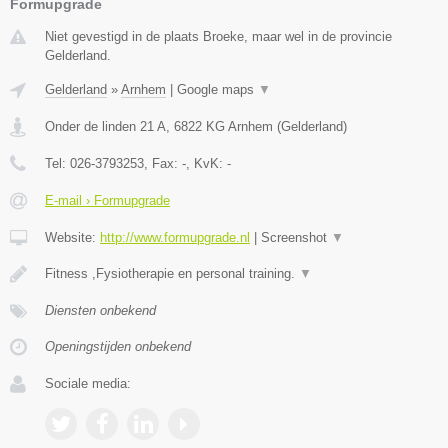
Formupgrade
Niet gevestigd in de plaats Broeke, maar wel in de provincie
Gelderland.
Gelderland
»
Arnhem
|
Google maps
▼
Onder de linden 21 A
,
6822 KG
Arnhem
(
Gelderland
)
Tel:
026-3793253
, Fax:
-
, KvK:
-
E-mail › Formupgrade
Website:
http://www.formupgrade.nl
|
Screenshot
▼
Fitness ,Fysiotherapie en personal training.
▼
Diensten onbekend
Openingstijden onbekend
Sociale media: