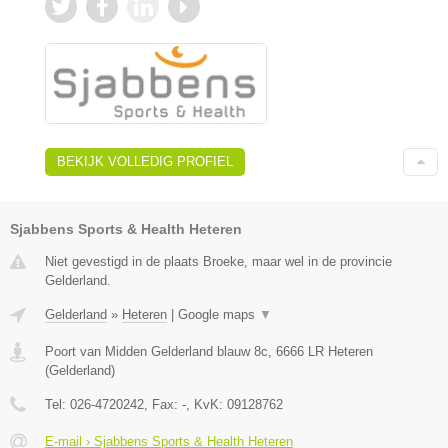
BEKIJK VOLLEDIG PROFIEL
Sjabbens Sports & Health Heteren
Niet gevestigd in de plaats Broeke, maar wel in de provincie
Gelderland.
Gelderland
»
Heteren
|
Google maps
▼
Poort van Midden Gelderland blauw 8c
,
6666 LR
Heteren
(
Gelderland
)
Tel:
026-4720242
, Fax:
-
, KvK:
09128762
E-mail › Sjabbens Sports & Health Heteren