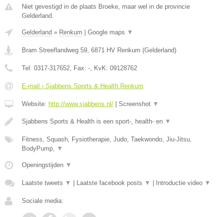
Niet gevestigd in de plaats Broeke, maar wel in de provincie
Gelderland.
Gelderland
»
Renkum
|
Google maps
▼
Bram Streeflandweg 59
,
6871 HV
Renkum
(
Gelderland
)
Tel:
0317-317652
, Fax:
-
, KvK:
09128762
E-mail › Sjabbens Sports & Health Renkum
Website:
http://www.sjabbens.nl/
|
Screenshot
▼
Sjabbens Sports & Health is een sport-, health- en
▼
Fitness, Squash, Fysiotherapie, Judo, Taekwondo, Jiu-Jitsu,
BodyPump,
▼
Openingstijden
▼
Laatste tweets
▼
|
Laatste facebook posts
▼
|
Introductie video
▼
Sociale media: