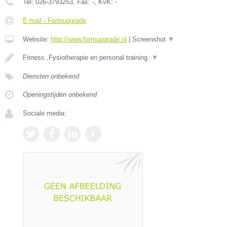
Tel:
026-3793253
, Fax:
-
, KvK:
-
E-mail › Formupgrade
Website:
http://www.formupgrade.nl
|
Screenshot
▼
Fitness ,Fysiotherapie en personal training.
▼
Diensten onbekend
Openingstijden onbekend
Sociale media: