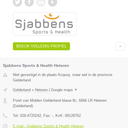
BEKIJK VOLLEDIG PROFIEL
Sjabbens Sports & Health Heteren
Niet gevestigd in de plaats Acquoy, maar wel in de provincie
Gelderland.
Gelderland
»
Heteren
|
Google maps
▼
Poort van Midden Gelderland blauw 8c
,
6666 LR
Heteren
(
Gelderland
)
Tel:
026-4720242
, Fax:
-
, KvK:
09128762
E-mail › Sjabbens Sports & Health Heteren