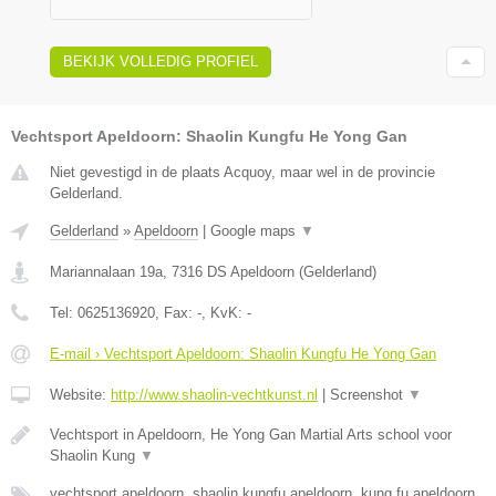
BEKIJK VOLLEDIG PROFIEL
Vechtsport Apeldoorn: Shaolin Kungfu He Yong Gan
Niet gevestigd in de plaats Acquoy, maar wel in de provincie
Gelderland.
Gelderland
»
Apeldoorn
|
Google maps
▼
Mariannalaan 19a
,
7316 DS
Apeldoorn
(
Gelderland
)
Tel:
0625136920
, Fax:
-
, KvK:
-
E-mail › Vechtsport Apeldoorn: Shaolin Kungfu He Yong Gan
Website:
http://www.shaolin-vechtkunst.nl
|
Screenshot
▼
Vechtsport in Apeldoorn, He Yong Gan Martial Arts school voor
Shaolin Kung
▼
vechtsport apeldoorn, shaolin kungfu apeldoorn, kung fu apeldoorn,