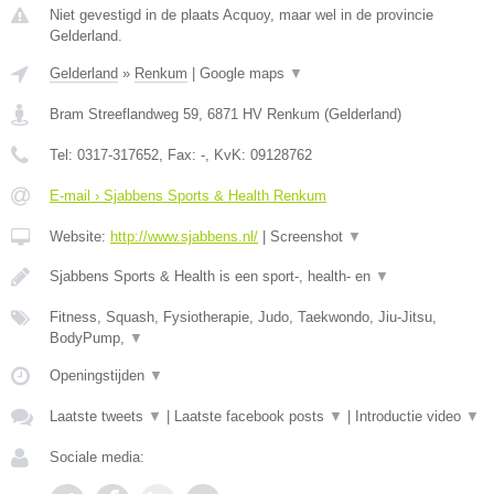
Niet gevestigd in de plaats Acquoy, maar wel in de provincie
Gelderland.
Gelderland
»
Renkum
|
Google maps
▼
Bram Streeflandweg 59
,
6871 HV
Renkum
(
Gelderland
)
Tel:
0317-317652
, Fax:
-
, KvK:
09128762
E-mail › Sjabbens Sports & Health Renkum
Website:
http://www.sjabbens.nl/
|
Screenshot
▼
Sjabbens Sports & Health is een sport-, health- en
▼
Fitness, Squash, Fysiotherapie, Judo, Taekwondo, Jiu-Jitsu,
BodyPump,
▼
Openingstijden
▼
Laatste tweets
▼
|
Laatste facebook posts
▼
|
Introductie video
▼
Sociale media: