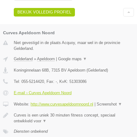
BEKIJK VOLLEDIG PROFIEL
Curves Apeldoorn Noord
Niet gevestigd in de plaats Acquoy, maar wel in de provincie
Gelderland.
Gelderland
»
Apeldoorn
|
Google maps
▼
Koninginnelaan 68B
,
7315 BV
Apeldoorn
(
Gelderland
)
Tel:
055-5214420
, Fax:
-
, KvK:
51303086
E-mail › Curves Apeldoorn Noord
Website:
http://www.curvesapeldoornnoord.nl
|
Screenshot
▼
Curves is een uniek 30 minuten fitness concept, speciaal
ontwikkeld voor
▼
Diensten onbekend