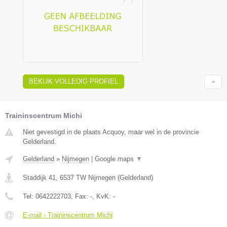
BEKIJK VOLLEDIG PROFIEL
Traininscentrum Michi
Niet gevestigd in de plaats Acquoy, maar wel in de provincie
Gelderland.
Gelderland
»
Nijmegen
|
Google maps
▼
Staddijk 41
,
6537 TW
Nijmegen
(
Gelderland
)
Tel:
0642222703
, Fax:
-
, KvK:
-
E-mail › Traininscentrum Michi