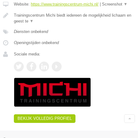
Website:
https://www.trainingscentrum-michi.nl/
|
Screenshot
▼
Trainingscentrum Michi biedt iedereen de mogelijkheid lichaam en
geest te
▼
Diensten onbekend
Openingstijden onbekend
Sociale media:
BEKIJK VOLLEDIG PROFIEL