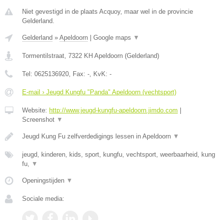
Niet gevestigd in de plaats Acquoy, maar wel in de provincie
Gelderland.
Gelderland
»
Apeldoorn
|
Google maps
▼
Tormentilstraat
,
7322 KH
Apeldoorn
(
Gelderland
)
Tel:
0625136920
, Fax:
-
, KvK:
-
E-mail › Jeugd Kungfu "Panda" Apeldoorn (vechtsport)
Website:
http://www.jeugd-kungfu-apeldoorn.jimdo.com
|
Screenshot
▼
Jeugd Kung Fu zelfverdedigings lessen in Apeldoorn
▼
jeugd, kinderen, kids, sport, kungfu, vechtsport, weerbaarheid, kung
fu,
▼
Openingstijden
▼
Sociale media: