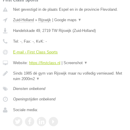
First Class Sports
Niet gevestigd in de plaats Espel en in de provincie Flevoland.
Zuid-Holland
»
Rijswijk
|
Google maps
▼
Handelskade 49
,
2719 TW
Rijswijk
(
Zuid-Holland
)
Tel:
-
, Fax:
-
, KvK:
-
E-mail › First Class Sports
Website:
https://firstclass.nl
|
Screenshot
▼
Sinds 1985 dé gym van Rijswijk maar nu volledig vernieuwd. Met
ruim 2000m2
▼
Diensten onbekend
Openingstijden onbekend
Sociale media: