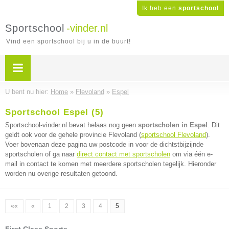
Ik heb een
sportschool
Sportschool
-vinder.nl
Vind een sportschool bij u in de buurt!
U bent nu hier:
Home
»
Flevoland
»
Espel
Sportschool Espel (5)
Sportschool-vinder.nl bevat helaas nog geen
sportscholen in Espel
. Dit
geldt ook voor de gehele provincie Flevoland (
sportschool Flevoland
).
Voer bovenaan deze pagina uw postcode in voor de dichtstbijzijnde
sportscholen of ga naar
direct contact met sportscholen
om via één e-
mail in contact te komen met meerdere sportscholen tegelijk. Hieronder
worden nu overige resultaten getoond.
««
«
1
2
3
4
5