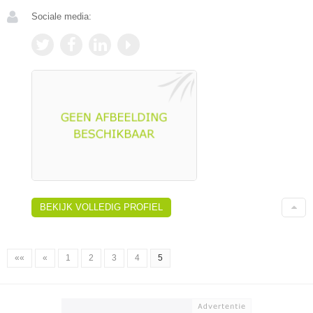
Sociale media:
BEKIJK VOLLEDIG PROFIEL
««
«
1
2
3
4
5