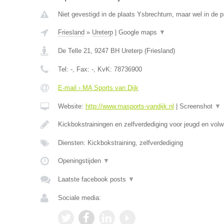
Niet gevestigd in de plaats Ysbrechtum, maar wel in de pr
Friesland
»
Ureterp
|
Google maps
▼
De Telle 21
,
9247 BH
Ureterp
(
Friesland
)
Tel:
-
, Fax:
-
, KvK:
78736900
E-mail › MA Sports van Dijk
Website:
http://www.masports-vandijk.nl
|
Screenshot
▼
Kickbokstrainingen en zelfverdediging voor jeugd en vol
Diensten: Kickbokstraining, zelfverdediging
Openingstijden
▼
Laatste facebook posts
▼
Sociale media: