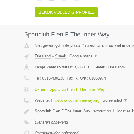
BEKIJK VOLLEDIG PROFIEL
Sportclub F en F The Inner Way
Niet gevestigd in de plaats Ysbrechtum, maar wel in de pr
Friesland
»
Sneek
|
Google maps
▼
Lange Veemarktstraat 3
,
8601 ET
Sneek
(
Friesland
)
Tel:
0515-430230
, Fax:
-
, KvK:
01060974
E-mail › Sportclub F en F The Inner Way
Website:
https://www.theinnerway.org
|
Screenshot
▼
Sportclub F en F The Inner Way verzorgt op 11 locaties i
Diensten onbekend
Openingstijden onbekend