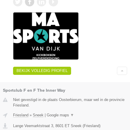
BEKIJK VOLLEDIG PROFIEL
Sportclub F en F The Inner Way
Niet gevestigd in de plaats Oosterbierum, maar wel in de provincie
Friesland.
Friesland
»
Sneek
|
Google maps
▼
Lange Veemarktstraat 3
,
8601 ET
Sneek
(
Friesland
)