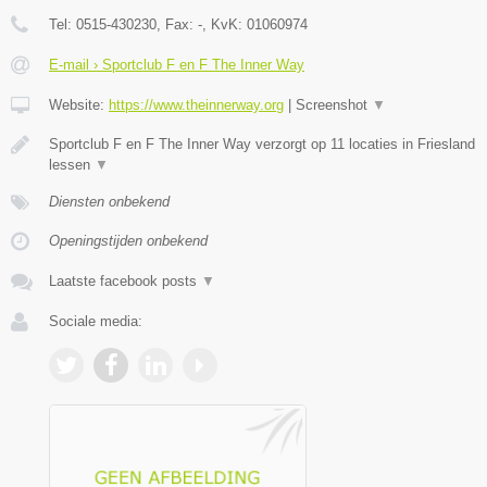
Tel:
0515-430230
, Fax:
-
, KvK:
01060974
E-mail › Sportclub F en F The Inner Way
Website:
https://www.theinnerway.org
|
Screenshot
▼
Sportclub F en F The Inner Way verzorgt op 11 locaties in Friesland
lessen
▼
Diensten onbekend
Openingstijden onbekend
Laatste facebook posts
▼
Sociale media: