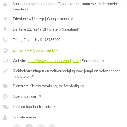
Niet gevestigd in de plaats Oosterbierum, maar wel in de provincie
Friesland.
Friesland
»
Ureterp
|
Google maps
▼
De Telle 21
,
9247 BH
Ureterp
(
Friesland
)
Tel:
-
, Fax:
-
, KvK:
78736900
E-mail › MA Sports van Dijk
Website:
http://www.masports-vandijk.nl
|
Screenshot
▼
Kickbokstrainingen en zelfverdediging voor jeugd en volwassenen
in Ureterp.
▼
Diensten: Kickbokstraining, zelfverdediging
Openingstijden
▼
Laatste facebook posts
▼
Sociale media: