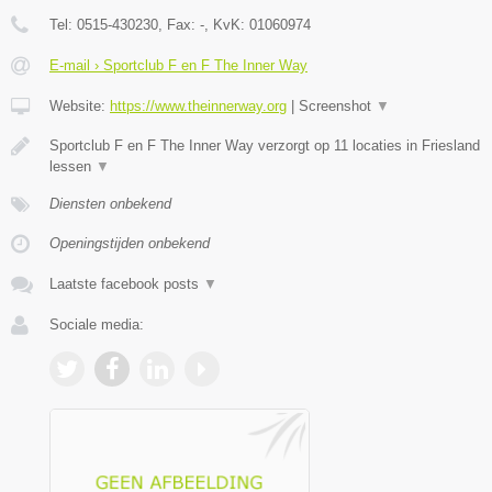
Tel:
0515-430230
, Fax:
-
, KvK:
01060974
E-mail › Sportclub F en F The Inner Way
Website:
https://www.theinnerway.org
|
Screenshot
▼
Sportclub F en F The Inner Way verzorgt op 11 locaties in Friesland
lessen
▼
Diensten onbekend
Openingstijden onbekend
Laatste facebook posts
▼
Sociale media: