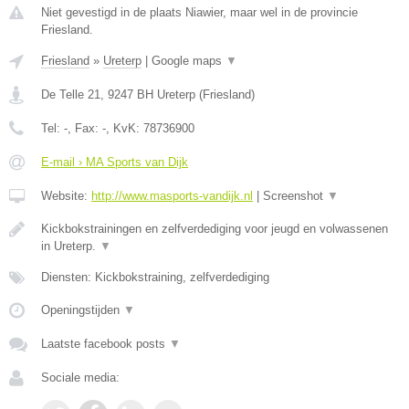
Niet gevestigd in de plaats Niawier, maar wel in de provincie
Friesland.
Friesland
»
Ureterp
|
Google maps
▼
De Telle 21
,
9247 BH
Ureterp
(
Friesland
)
Tel:
-
, Fax:
-
, KvK:
78736900
E-mail › MA Sports van Dijk
Website:
http://www.masports-vandijk.nl
|
Screenshot
▼
Kickbokstrainingen en zelfverdediging voor jeugd en volwassenen
in Ureterp.
▼
Diensten: Kickbokstraining, zelfverdediging
Openingstijden
▼
Laatste facebook posts
▼
Sociale media: