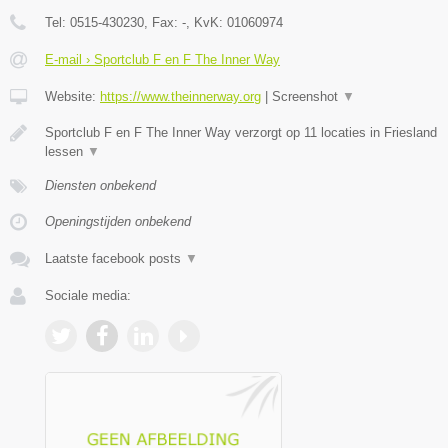
Tel:
0515-430230
, Fax:
-
, KvK:
01060974
E-mail › Sportclub F en F The Inner Way
Website:
https://www.theinnerway.org
|
Screenshot
▼
Sportclub F en F The Inner Way verzorgt op 11 locaties in Friesland
lessen
▼
Diensten onbekend
Openingstijden onbekend
Laatste facebook posts
▼
Sociale media: