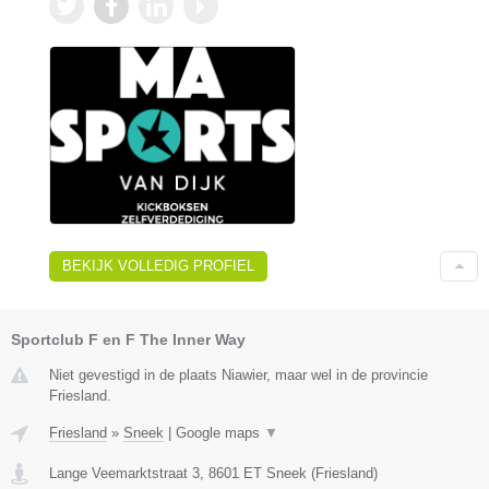
BEKIJK VOLLEDIG PROFIEL
Sportclub F en F The Inner Way
Niet gevestigd in de plaats Niawier, maar wel in de provincie
Friesland.
Friesland
»
Sneek
|
Google maps
▼
Lange Veemarktstraat 3
,
8601 ET
Sneek
(
Friesland
)