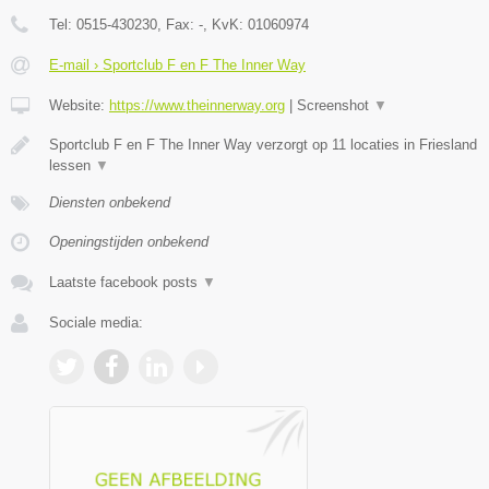
Tel:
0515-430230
, Fax:
-
, KvK:
01060974
E-mail › Sportclub F en F The Inner Way
Website:
https://www.theinnerway.org
|
Screenshot
▼
Sportclub F en F The Inner Way verzorgt op 11 locaties in Friesland
lessen
▼
Diensten onbekend
Openingstijden onbekend
Laatste facebook posts
▼
Sociale media: