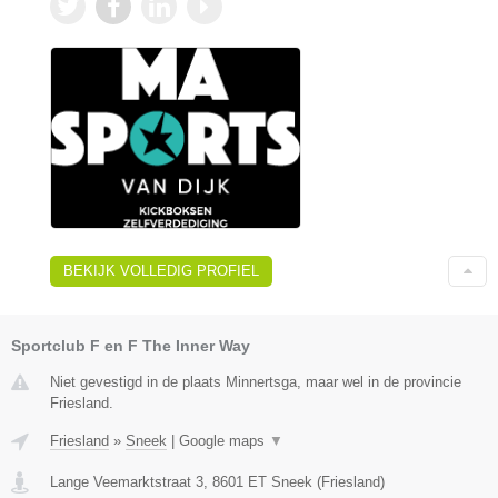
BEKIJK VOLLEDIG PROFIEL
Sportclub F en F The Inner Way
Niet gevestigd in de plaats Minnertsga, maar wel in de provincie
Friesland.
Friesland
»
Sneek
|
Google maps
▼
Lange Veemarktstraat 3
,
8601 ET
Sneek
(
Friesland
)