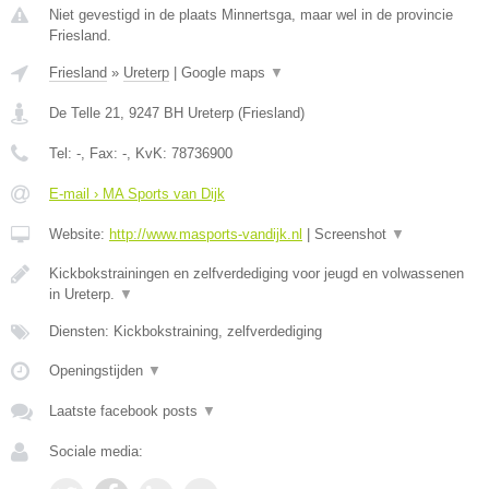
Niet gevestigd in de plaats Minnertsga, maar wel in de provincie
Friesland.
Friesland
»
Ureterp
|
Google maps
▼
De Telle 21
,
9247 BH
Ureterp
(
Friesland
)
Tel:
-
, Fax:
-
, KvK:
78736900
E-mail › MA Sports van Dijk
Website:
http://www.masports-vandijk.nl
|
Screenshot
▼
Kickbokstrainingen en zelfverdediging voor jeugd en volwassenen
in Ureterp.
▼
Diensten: Kickbokstraining, zelfverdediging
Openingstijden
▼
Laatste facebook posts
▼
Sociale media: