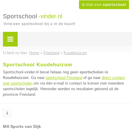
Ik heb een
sportschool
Sportschool
-vinder.nl
Vind een sportschool bij u in de buurt!
U bent nu hier:
Home
»
Friesland
»
Koudehuizum
Sportschool Koudehuizum
Sportschool-vinder.nl bevat helaas nog geen
sportscholen in
Koudehuizum
. Ga naar
sportschool Friesland
of ga naar
direct contact
met sportscholen
om via één e-mail in contact te komen met meerdere
sportscholen tegelijk. Hieronder worden nu resultaten getoond uit de
provincie Friesland.
1
MA Sports van Dijk