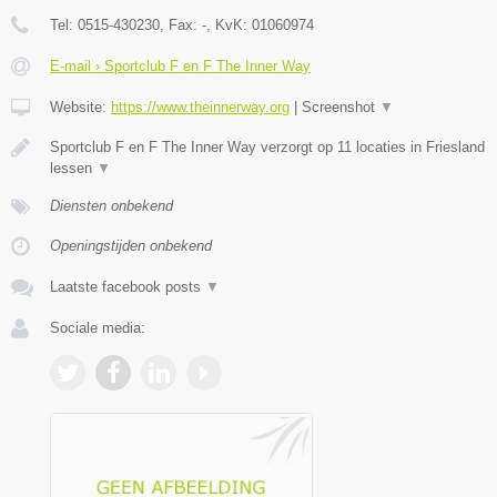
Tel:
0515-430230
, Fax:
-
, KvK:
01060974
E-mail › Sportclub F en F The Inner Way
Website:
https://www.theinnerway.org
|
Screenshot
▼
Sportclub F en F The Inner Way verzorgt op 11 locaties in Friesland
lessen
▼
Diensten onbekend
Openingstijden onbekend
Laatste facebook posts
▼
Sociale media: