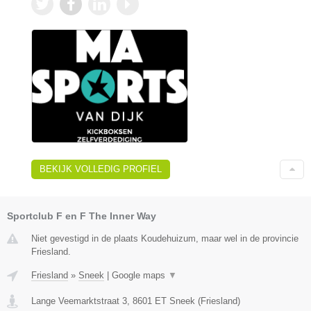
BEKIJK VOLLEDIG PROFIEL
Sportclub F en F The Inner Way
Niet gevestigd in de plaats Koudehuizum, maar wel in de provincie
Friesland.
Friesland
»
Sneek
|
Google maps
▼
Lange Veemarktstraat 3
,
8601 ET
Sneek
(
Friesland
)