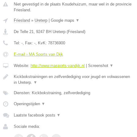
Niet gevestigd in de plaats Koudehuizum, maar wel in de provincie
Friesland.
Friesland
»
Ureterp
|
Google maps
▼
De Telle 21
,
9247 BH
Ureterp
(
Friesland
)
Tel:
-
, Fax:
-
, KvK:
78736900
E-mail › MA Sports van Dijk
Website:
http://www.masports-vandijk.nl
|
Screenshot
▼
Kickbokstrainingen en zelfverdediging voor jeugd en volwassenen
in Ureterp.
▼
Diensten: Kickbokstraining, zelfverdediging
Openingstijden
▼
Laatste facebook posts
▼
Sociale media: