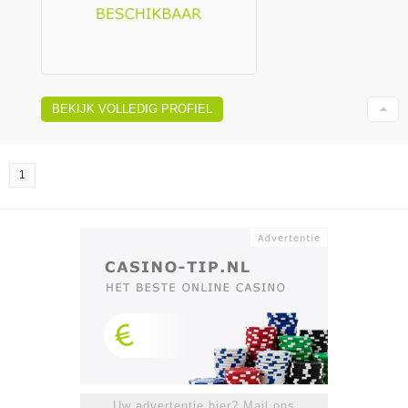
BEKIJK VOLLEDIG PROFIEL
1
Uw advertentie hier? Mail ons