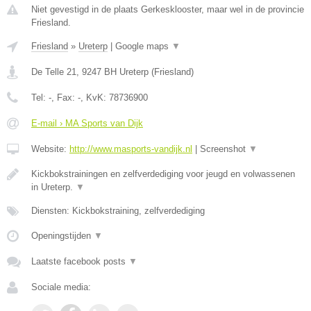
Niet gevestigd in de plaats Gerkesklooster, maar wel in de provincie
Friesland.
Friesland
»
Ureterp
|
Google maps
▼
De Telle 21
,
9247 BH
Ureterp
(
Friesland
)
Tel:
-
, Fax:
-
, KvK:
78736900
E-mail › MA Sports van Dijk
Website:
http://www.masports-vandijk.nl
|
Screenshot
▼
Kickbokstrainingen en zelfverdediging voor jeugd en volwassenen
in Ureterp.
▼
Diensten: Kickbokstraining, zelfverdediging
Openingstijden
▼
Laatste facebook posts
▼
Sociale media: