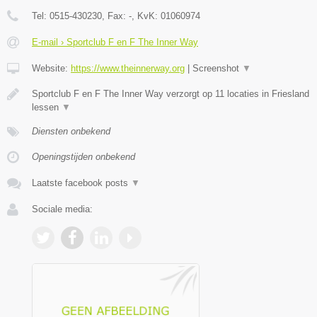
Tel:
0515-430230
, Fax:
-
, KvK:
01060974
E-mail › Sportclub F en F The Inner Way
Website:
https://www.theinnerway.org
|
Screenshot
▼
Sportclub F en F The Inner Way verzorgt op 11 locaties in Friesland
lessen
▼
Diensten onbekend
Openingstijden onbekend
Laatste facebook posts
▼
Sociale media: