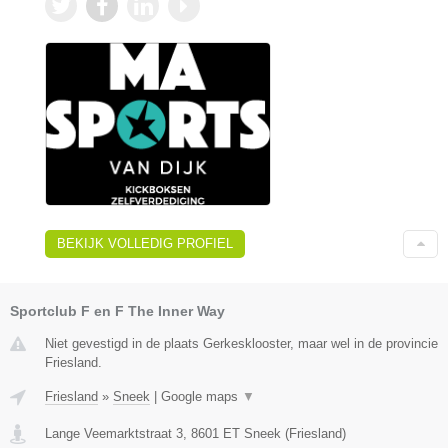
BEKIJK VOLLEDIG PROFIEL
Sportclub F en F The Inner Way
Niet gevestigd in de plaats Gerkesklooster, maar wel in de provincie
Friesland.
Friesland
»
Sneek
|
Google maps
▼
Lange Veemarktstraat 3
,
8601 ET
Sneek
(
Friesland
)