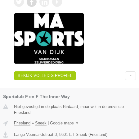
BEKIJK VOLLEDIG PROFIEL
Sportclub F en F The Inner Way
Niet gevestigd in de plaats Birdaard, maar wel in de provincie
Friesland.
Friesland
»
Sneek
|
Google maps
▼
Lange Veemarktstraat 3
,
8601 ET
Sneek
(
Friesland
)