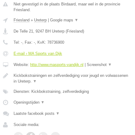
Niet gevestigd in de plaats Birdaard, maar wel in de provincie
Friesland.
Friesland
»
Ureterp
|
Google maps
▼
De Telle 21
,
9247 BH
Ureterp
(
Friesland
)
Tel:
-
, Fax:
-
, KvK:
78736900
E-mail › MA Sports van Dijk
Website:
http://www.masports-vandijk.nl
|
Screenshot
▼
Kickbokstrainingen en zelfverdediging voor jeugd en volwassenen
in Ureterp.
▼
Diensten: Kickbokstraining, zelfverdediging
Openingstijden
▼
Laatste facebook posts
▼
Sociale media: