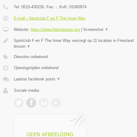
Tel:
0515-430230
, Fax:
-
, KvK:
01060974
E-mail › Sportclub F en F The Inner Way
Website:
https://www.theinnerway.org
|
Screenshot
▼
Sportclub F en F The Inner Way verzorgt op 11 locaties in Friesland
lessen
▼
Diensten onbekend
Openingstijden onbekend
Laatste facebook posts
▼
Sociale media: