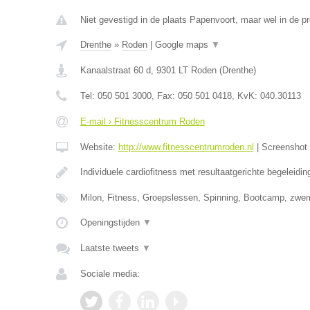
Niet gevestigd in de plaats Papenvoort, maar wel in de pr
Drenthe
»
Roden
|
Google maps
▼
Kanaalstraat 60 d
,
9301 LT
Roden
(
Drenthe
)
Tel:
050 501 3000
, Fax:
050 501 0418
, KvK:
040.30113
E-mail › Fitnesscentrum Roden
Website:
http://www.fitnesscentrumroden.nl
|
Screenshot
Individuele cardiofitness met resultaatgerichte begeleidi
Milon, Fitness, Groepslessen, Spinning, Bootcamp, zw
Openingstijden
▼
Laatste tweets
▼
Sociale media: