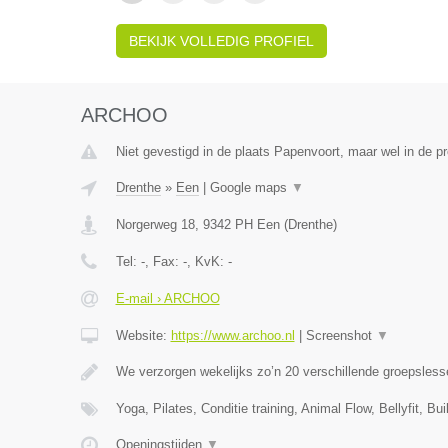
BEKIJK VOLLEDIG PROFIEL
ARCHOO
Niet gevestigd in de plaats Papenvoort, maar wel in de pr
Drenthe
»
Een
|
Google maps
▼
Norgerweg 18
,
9342 PH
Een
(
Drenthe
)
Tel:
-
, Fax:
-
, KvK:
-
E-mail › ARCHOO
Website:
https://www.archoo.nl
|
Screenshot
▼
We verzorgen wekelijks zo’n 20 verschillende groepsles
Yoga, Pilates, Conditie training, Animal Flow, Bellyfit, B
Openingstijden
▼