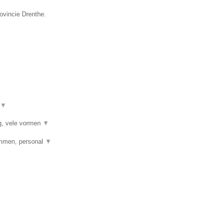
ovincie Drenthe.
▼
ng, vele vormen
▼
emmen, personal
▼