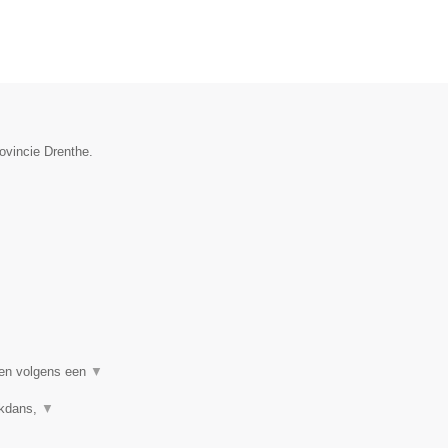
ovincie Drenthe.
sen volgens een
▼
uikdans,
▼