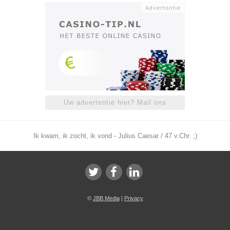
Uw advertentie hier? Mail ons
Ik kwam, ik zocht, ik vond - Julius Caesar / 47 v.Chr. ;)
©
JBB Media
|
Privacy