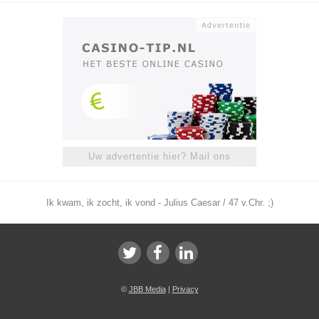
Uw advertentie hier? Mail ons
Ik kwam, ik zocht, ik vond - Julius Caesar / 47 v.Chr. ;)
©
JBB Media
|
Privacy