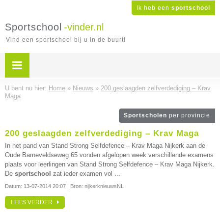
Ik heb een
sportschool
Sportschool
-vinder.nl
Vind een sportschool bij u in de buurt!
U bent nu hier:
Home
»
Nieuws
»
200 geslaagden zelfverdediging – Krav
Maga
Sportscholen
per provincie
200 geslaagden zelfverdediging – Krav Maga
In het pand van Stand Strong Selfdefence – Krav Maga Nijkerk aan de
Oude Barneveldseweg 65 vonden afgelopen week verschillende examens
plaats voor leerlingen van Stand Strong Selfdefence – Krav Maga Nijkerk.
De
sportschool
zat ieder examen vol ...
Datum:
13-07-2014 20:07
| Bron: nijkerknieuwsNL
LEES VERDER