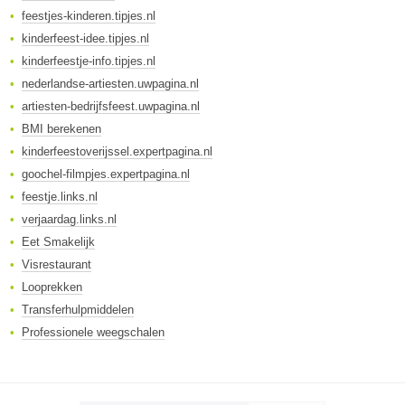
feestjes-kinderen.tipjes.nl
kinderfeest-idee.tipjes.nl
kinderfeestje-info.tipjes.nl
nederlandse-artiesten.uwpagina.nl
artiesten-bedrijfsfeest.uwpagina.nl
BMI berekenen
kinderfeestoverijssel.expertpagina.nl
goochel-filmpjes.expertpagina.nl
feestje.links.nl
verjaardag.links.nl
Eet Smakelijk
Visrestaurant
Looprekken
Transferhulpmiddelen
Professionele weegschalen